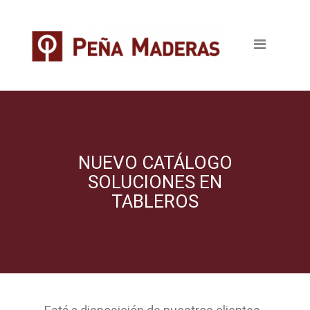
Quienes somos
Productos
Tableros
Maderas
Pavimentos
NUEVO CATÁLOGO
SOLUCIONES EN
Revestimientos
TABLEROS
Puertas
Escaleras
Ventanas