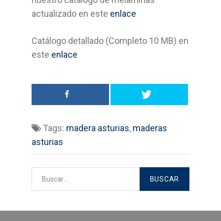
Suelos laminados
actualizado en este
enlace
Soluciones en tableros
Catálogo detallado (Completo 10 MB) en
este
enlace
Decoración del hogar
Madera para exterior y
jardinería
Estructuras y cubiertas
Tags:
madera asturias
,
maderas
asturias
Compromiso
Medio Ambiente
Calidad
Desarrollo sostenible