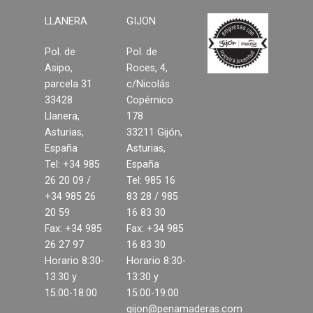
LLANERA
GIJON
Contacto
Pol. de
Pol. de
Noticias
Asipo,
Roces, 4,
parcela 31
c/Nicolás
33428
Copérnico
Llanera,
178
Asturias,
33211 Gijón,
España
Asturias,
Tel: +34 985
España
26 20 09 /
Tel: 985 16
+34 985 26
83 28 / 985
20 59
16 83 30
Fax: +34 985
Fax: +34 985
26 27 97
16 83 30
Horario 8:30-
Horario 8:30-
13:30 y
13:30 y
15:00-18:00
15:00-19:00
gijon@penamaderas.com