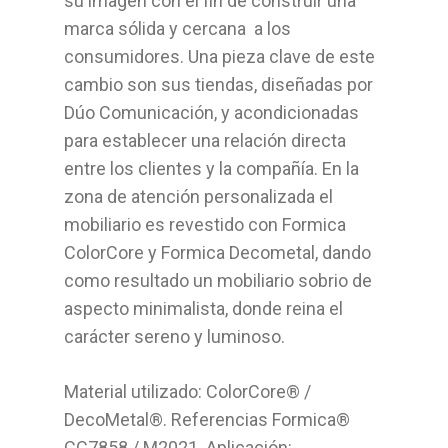
su imagen con el fin de construir una
Bricolage
marca sólida y cercana a los
consumidores. Una pieza clave de este
Cocinas
cambio son sus tiendas, diseñadas por
Dúo Comunicación, y acondicionadas
Sistemas Grass
para establecer una relación directa
entre los clientes y la compañía. En la
Armarios empotrados
zona de atención personalizada el
Cabinas Sanitarias
mobiliario es revestido con Formica
ColorCore y Formica Decometal, dando
Formica
como resultado un mobiliario sobrio de
aspecto minimalista, donde reina el
Outlet
carácter sereno y luminoso.
Servicios
Material utilizado: ColorCore® /
Aplicaciones
DecoMetal®. Referencias Formica®
CC7858 / M2021. Aplicación: