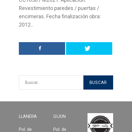
Suelos laminados
Revestimiento paredes / puertas /
encimeras. Fecha finalización obra:
Soluciones en tableros
2012..
Decoración del hogar
Madera para exterior y
jardinería
Estructuras y cubiertas
Compromiso
Medio Ambiente
Calidad
LLANERA
GIJON
Desarrollo sostenible
Pol. de
Pol. de