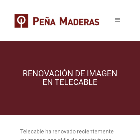
Quienes somos
Productos
Tableros
Maderas
Pavimentos
RENOVACIÓN DE IMAGEN
EN TELECABLE
Revestimientos
Puertas
Escaleras
Telecable ha renovado recientemente
Ventanas