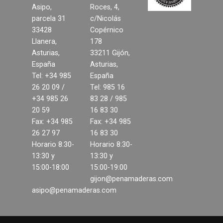
Asipo,
Roces, 4,
parcela 31
c/Nicolás
Contacto
33428
Copérnico
Llanera,
178
Noticias
Asturias,
33211 Gijón,
España
Asturias,
Tel: +34 985
España
26 20 09 /
Tel: 985 16
+34 985 26
83 28 / 985
20 59
16 83 30
Fax: +34 985
Fax: +34 985
26 27 97
16 83 30
Horario 8:30-
Horario 8:30-
13:30 y
13:30 y
15:00-18:00
15:00-19:00
gijon@penamaderas.com
asipo@penamaderas.com