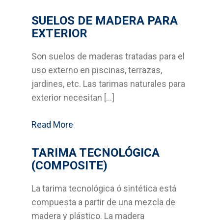
Suelos laminados
SUELOS DE MADERA PARA
EXTERIOR
Soluciones en tableros
Son suelos de maderas tratadas para el
Decoración del hogar
uso externo en piscinas, terrazas,
Madera para exterior y
jardines, etc. Las tarimas naturales para
jardinería
exterior necesitan […]
Estructuras y cubiertas
Read More
Compromiso
TARIMA TECNOLÓGICA
(COMPOSITE)
Medio Ambiente
La tarima tecnológica ó sintética está
Calidad
compuesta a partir de una mezcla de
madera y plástico. La madera
Desarrollo sostenible