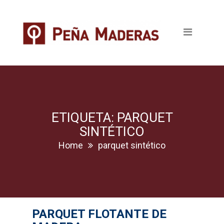
Quienes somos
Productos
Tableros
Maderas
Pavimentos
ETIQUETA: PARQUET
SINTÉTICO
Revestimientos
Home
parquet sintético
Puertas
Escaleras
PARQUET FLOTANTE DE
Ventanas