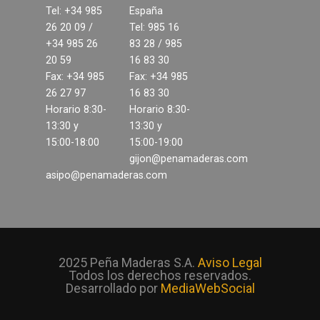
Tel: +34 985
España
26 20 09 /
Tel: 985 16
+34 985 26
83 28 / 985
20 59
16 83 30
Fax: +34 985
Fax: +34 985
26 27 97
16 83 30
Horario 8:30-
Horario 8:30-
13:30 y
13:30 y
15:00-18:00
15:00-19:00
gijon@penamaderas.com
asipo@penamaderas.com
2025 Peña Maderas S.A.
Aviso Legal
Todos los derechos reservados.
Desarrollado por
MediaWebSocial