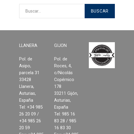
Suelos laminados
Soluciones en tableros
Decoración del hogar
LLANERA
GIJON
Madera para exterior y
jardinería
Pol. de
Pol. de
Asipo,
Roces, 4,
Estructuras y cubiertas
parcela 31
c/Nicolás
33428
Copérnico
Llanera,
178
Compromiso
Asturias,
33211 Gijón,
España
Asturias,
Medio Ambiente
Tel: +34 985
España
26 20 09 /
Tel: 985 16
Calidad
+34 985 26
83 28 / 985
20 59
16 83 30
Desarrollo sostenible