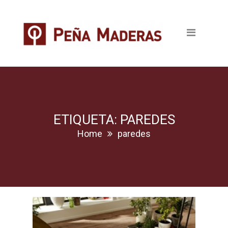
Quienes somos
Productos
Tableros
Maderas
Pavimentos
ETIQUETA: PAREDES
Home
paredes
Revestimientos
Puertas
Escaleras
Ventanas