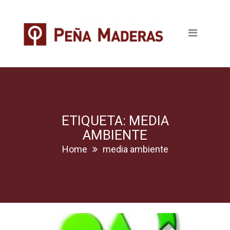
Quienes somos
Productos
Tableros
Maderas
Pavimentos
ETIQUETA: MEDIA
AMBIENTE
Revestimientos
Home
media ambiente
Puertas
Escaleras
Ventanas