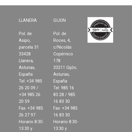
Suelos laminados
Soluciones en tableros
LLANERA
GIJON
Pol. de
Pol. de
Decoración del hogar
Asipo,
Roces, 4,
parcela 31
c/Nicolás
Madera para exterior y
33428
Copérnico
jardinería
Llanera,
178
Asturias,
33211 Gijón,
Estructuras y cubiertas
España
Asturias,
Tel: +34 985
España
Compromiso
26 20 09 /
Tel: 985 16
+34 985 26
83 28 / 985
Medio Ambiente
20 59
16 83 30
Fax: +34 985
Fax: +34 985
Calidad
26 27 97
16 83 30
Horario 8:30-
Horario 8:30-
13:30 y
13:30 y
Desarrollo sostenible