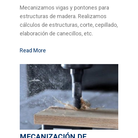
Mecanizamos vigas y pontones para
Bricolage
estructuras de madera. Realizamos
Cocinas
cálculos de estructuras, corte, cepillado,
elaboración de canecillos, etc.
Sistemas Grass
Read More
Armarios empotrados
Cabinas Sanitarias
Formica
Outlet
Servicios
Aplicaciones
MECANIZACIÓN DE