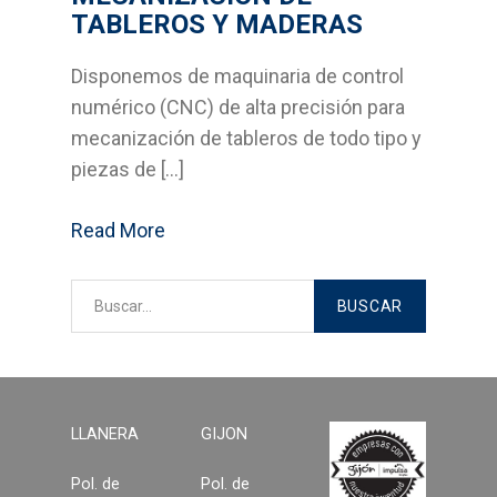
TABLEROS Y MADERAS
Suelos laminados
Soluciones en tableros
Disponemos de maquinaria de control
numérico (CNC) de alta precisión para
Decoración del hogar
mecanización de tableros de todo tipo y
piezas de […]
Madera para exterior y
jardinería
Read More
Estructuras y cubiertas
Compromiso
Medio Ambiente
Calidad
LLANERA
GIJON
Pol. de
Pol. de
Desarrollo sostenible