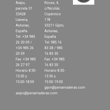
Asipo,
Roces, 4,
parcela 31
c/Nicolás
Contacto
33428
Copérnico
Llanera,
178
Noticias
Asturias,
33211 Gijón,
España
Asturias,
Tel: +34 985
España
26 20 09 /
Tel: 985 16
+34 985 26
83 28 / 985
20 59
16 83 30
Fax: +34 985
Fax: +34 985
26 27 97
16 83 30
Horario 8:30-
Horario 8:30-
13:30 y
13:30 y
15:00-18:00
15:00-19:00
gijon@penamaderas.com
asipo@penamaderas.com