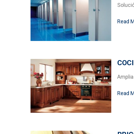
Solució
Read 
COC
Amplia
Read 