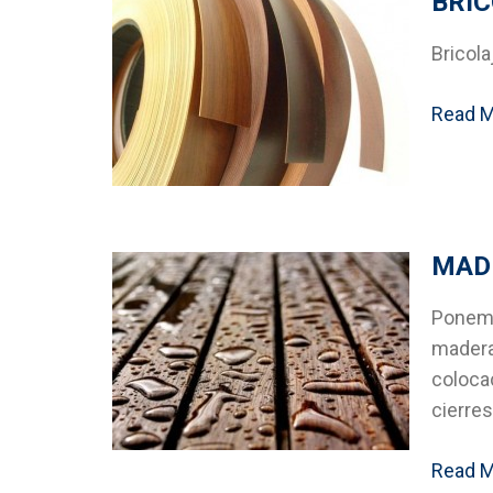
BRI
Bricola
Read 
MADE
Ponemo
madera 
colocac
cierres
Read 