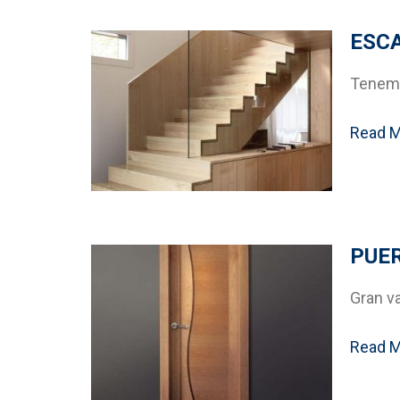
ESC
Tenemo
Read 
PUE
Gran v
Read 