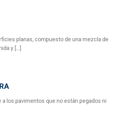
icies planas, compuesto de una mezcla de
da y […]
ERA
te a los pavimentos que no están pegados ni