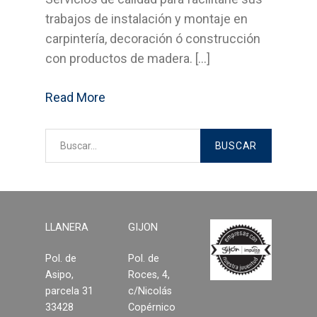
trabajos de instalación y montaje en
Bricolage
carpintería, decoración ó construcción
Cocinas
con productos de madera. […]
Sistemas Grass
Read More
Armarios empotrados
Cabinas Sanitarias
Formica
Outlet
LLANERA
GIJON
Pol. de
Pol. de
Servicios
Asipo,
Roces, 4,
parcela 31
c/Nicolás
Aplicaciones
33428
Copérnico