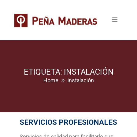
Quienes somos
Productos
Tableros
Maderas
Pavimentos
ETIQUETA: INSTALACIÓN
Home
instalación
Revestimientos
Puertas
Escaleras
SERVICIOS PROFESIONALES
Ventanas
Servicios de calidad para facilitarle sus