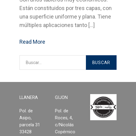
Están constituidos por tres capas, con
Bricolage
una superficie uniforme y plana. Tiene
Cocinas
múltiples aplicaciones tanto […]
Sistemas Grass
Read More
Armarios empotrados
Cabinas Sanitarias
Formica
Outlet
LLANERA
GIJON
Pol. de
Pol. de
Servicios
Asipo,
Roces, 4,
parcela 31
c/Nicolás
Aplicaciones
33428
Copérnico