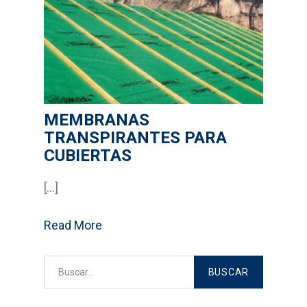
Bricolage
Cocinas
Sistemas Grass
MEMBRANAS
Armarios empotrados
TRANSPIRANTES PARA
Cabinas Sanitarias
CUBIERTAS
Formica
[…]
Outlet
Read More
Servicios
Aplicaciones