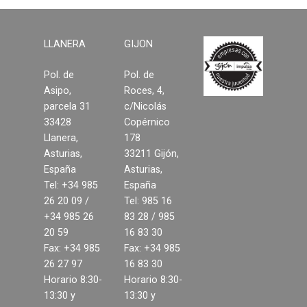
Suelos laminados
LLANERA
GIJON
Soluciones en tableros
Pol. de
Pol. de
Decoración del hogar
Asipo,
Roces, 4,
parcela 31
c/Nicolás
Madera para exterior y
33428
Copérnico
jardinería
Llanera,
178
Asturias,
33211 Gijón,
Estructuras y cubiertas
España
Asturias,
Tel: +34 985
España
Compromiso
26 20 09 /
Tel: 985 16
+34 985 26
83 28 / 985
20 59
16 83 30
Medio Ambiente
Fax: +34 985
Fax: +34 985
26 27 97
16 83 30
Calidad
Horario 8:30-
Horario 8:30-
13:30 y
13:30 y
Desarrollo sostenible