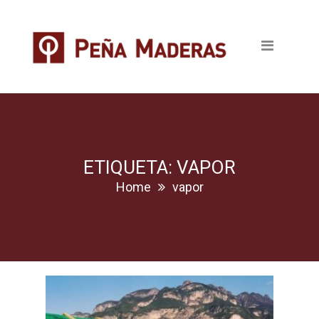
Quienes somos
Productos
Tableros
Maderas
Pavimentos
ETIQUETA: VAPOR
Home
vapor
Revestimientos
Puertas
Escaleras
Ventanas