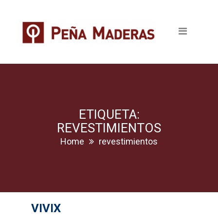
Quienes somos
Productos
Tableros
Maderas
Pavimentos
ETIQUETA:
REVESTIMIENTOS
Revestimientos
Home
revestimientos
Puertas
Escaleras
VIVIX
Ventanas