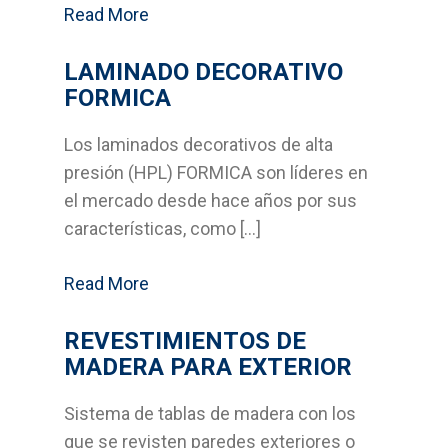
Read More
Suelos laminados
LAMINADO DECORATIVO
Soluciones en tableros
FORMICA
Decoración del hogar
Los laminados decorativos de alta
Madera para exterior y
presión (HPL) FORMICA son líderes en
jardinería
el mercado desde hace años por sus
características, como […]
Estructuras y cubiertas
Read More
Compromiso
REVESTIMIENTOS DE
Medio Ambiente
MADERA PARA EXTERIOR
Calidad
Sistema de tablas de madera con los
Desarrollo sostenible
que se revisten paredes exteriores o