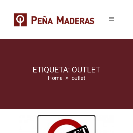
Quienes somos
Productos
Tableros
Maderas
Pavimentos
ETIQUETA: OUTLET
Home
outlet
Revestimientos
Puertas
Escaleras
Ventanas