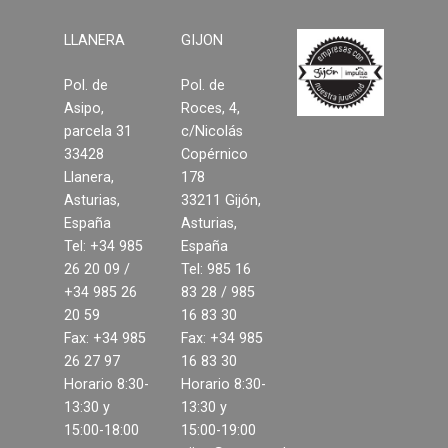
Suelos laminados
LLANERA
GIJON
Soluciones en tableros
Pol. de
Pol. de
Asipo,
Roces, 4,
Decoración del hogar
parcela 31
c/Nicolás
33428
Copérnico
Madera para exterior y
Llanera,
178
jardinería
Asturias,
33211 Gijón,
España
Asturias,
Estructuras y cubiertas
Tel: +34 985
España
26 20 09 /
Tel: 985 16
Compromiso
+34 985 26
83 28 / 985
20 59
16 83 30
Fax: +34 985
Fax: +34 985
Medio Ambiente
26 27 97
16 83 30
Horario 8:30-
Horario 8:30-
Calidad
13:30 y
13:30 y
15:00-18:00
15:00-19:00
Desarrollo sostenible