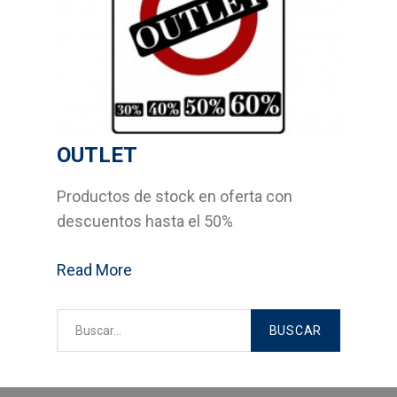
Bricolage
Cocinas
Sistemas Grass
OUTLET
Armarios empotrados
Productos de stock en oferta con
Cabinas Sanitarias
descuentos hasta el 50%
Formica
Read More
Outlet
Servicios
Aplicaciones