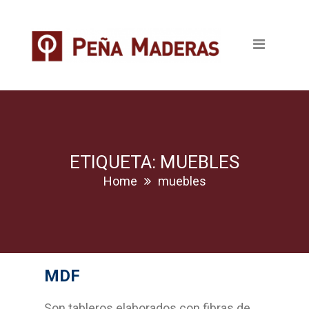
Quienes somos
Productos
Tableros
Maderas
Pavimentos
ETIQUETA: MUEBLES
Home
muebles
Revestimientos
Puertas
Escaleras
MDF
Ventanas
Son tableros elaborados con fibras de