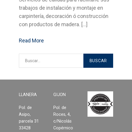
trabajos de instalación y montaje en
Bricolage
carpintería, decoración ó construcción
Cocinas
con productos de madera. […]
Sistemas Grass
Read More
Armarios empotrados
Cabinas Sanitarias
Formica
Outlet
LLANERA
GIJON
Pol. de
Pol. de
Servicios
Asipo,
Roces, 4,
parcela 31
c/Nicolás
Aplicaciones
33428
Copérnico