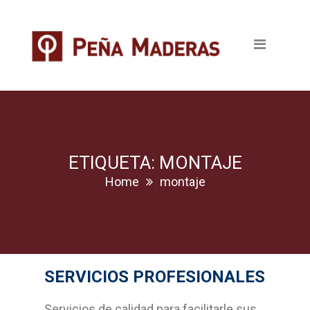
Quienes somos
Productos
Tableros
Maderas
Pavimentos
ETIQUETA: MONTAJE
Home
montaje
Revestimientos
Puertas
Escaleras
SERVICIOS PROFESIONALES
Ventanas
Servicios de calidad para facilitarle sus