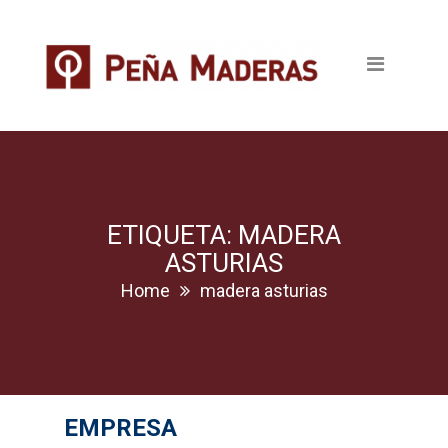
Quienes somos
Productos
Tableros
Maderas
Pavimentos
ETIQUETA: MADERA
ASTURIAS
Revestimientos
Home
madera asturias
Puertas
Escaleras
EMPRESA
Ventanas