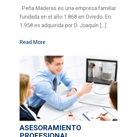
Peña Maderas es una empresa familiar
Bricolage
fundada en el año 1.868 en Oviedo. En
Cocinas
1.958 es adquirida por D. Joaquín […]
Sistemas Grass
Read More
Armarios empotrados
Cabinas Sanitarias
Formica
Outlet
Servicios
ASESORAMIENTO
Aplicaciones
PROFESIONAL