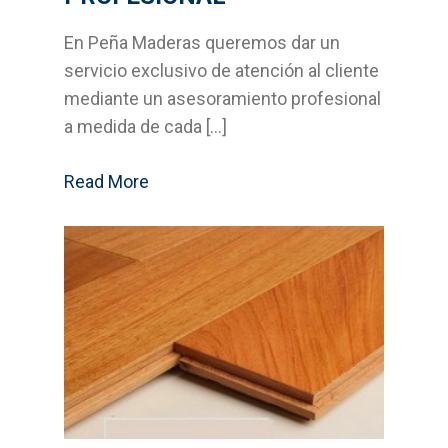
Suelos laminados
En Peña Maderas queremos dar un
Soluciones en tableros
servicio exclusivo de atención al cliente
mediante un asesoramiento profesional
Decoración del hogar
a medida de cada […]
Madera para exterior y
Read More
jardinería
Estructuras y cubiertas
Compromiso
Medio Ambiente
Calidad
Desarrollo sostenible