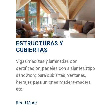
Bricolage
Cocinas
Sistemas Grass
ESTRUCTURAS Y
Armarios empotrados
CUBIERTAS
Cabinas Sanitarias
Vigas macizas y laminadas con
Formica
certificación, paneles con aislantes (tipo
sándwich) para cubiertas, ventanas,
Outlet
herrajes para uniones madera-madera,
etc.
Servicios
Read More
Aplicaciones