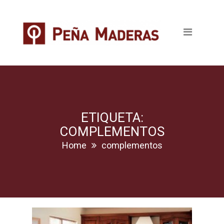
Quienes somos
Productos
Tableros
Maderas
Pavimentos
ETIQUETA:
COMPLEMENTOS
Revestimientos
Home
complementos
Puertas
Escaleras
Ventanas