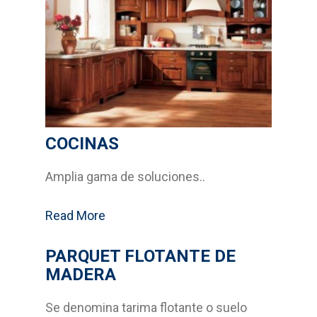
Bricolage
Cocinas
Sistemas Grass
Armarios empotrados
COCINAS
Cabinas Sanitarias
Amplia gama de soluciones..
Formica
Read More
Outlet
PARQUET FLOTANTE DE
Servicios
MADERA
Aplicaciones
Se denomina tarima flotante o suelo