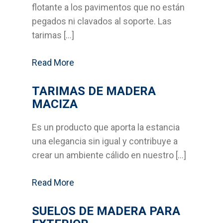
flotante a los pavimentos que no están
Suelos laminados
pegados ni clavados al soporte. Las
Soluciones en tableros
tarimas […]
Decoración del hogar
Read More
Madera para exterior y
TARIMAS DE MADERA
jardinería
MACIZA
Estructuras y cubiertas
Es un producto que aporta la estancia
una elegancia sin igual y contribuye a
Compromiso
crear un ambiente cálido en nuestro […]
Medio Ambiente
Read More
Calidad
SUELOS DE MADERA PARA
Desarrollo sostenible