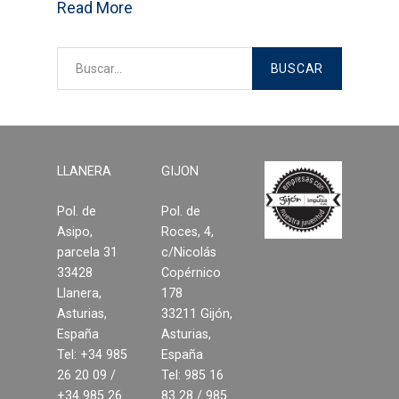
Read More
LLANERA
GIJON
Pol. de
Pol. de
Asipo,
Roces, 4,
parcela 31
c/Nicolás
33428
Copérnico
Llanera,
178
Asturias,
33211 Gijón,
España
Asturias,
Tel: +34 985
España
26 20 09 /
Tel: 985 16
+34 985 26
83 28 / 985