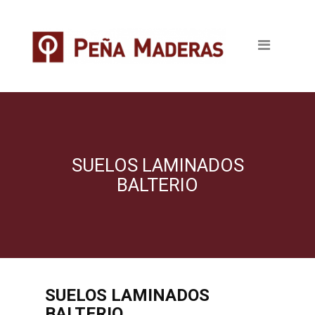
Quienes somos
Productos
Tableros
Maderas
Pavimentos
SUELOS LAMINADOS
BALTERIO
Revestimientos
Puertas
Escaleras
SUELOS LAMINADOS
Ventanas
BALTERIO