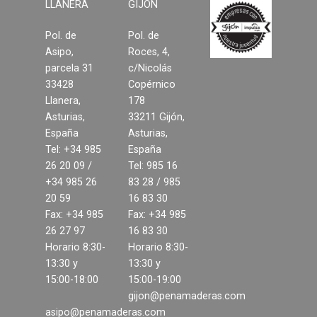
LLANERA
GIJON
Contacto
Pol. de
Pol. de
Asipo,
Roces, 4,
Noticias
parcela 31
c/Nicolás
33428
Copérnico
Llanera,
178
Asturias,
33211 Gijón,
España
Asturias,
Tel: +34 985
España
26 20 09 /
Tel: 985 16
+34 985 26
83 28 / 985
20 59
16 83 30
Fax: +34 985
Fax: +34 985
26 27 97
16 83 30
Horario 8:30-
Horario 8:30-
13:30 y
13:30 y
15:00-18:00
15:00-19:00
gijon@penamaderas.com
asipo@penamaderas.com