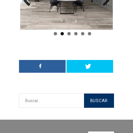
Suelos laminados
Previ
Next
ous
Soluciones en tableros
Decoración del hogar
Madera para exterior y
jardinería
Estructuras y cubiertas
Compromiso
Medio Ambiente
Calidad
Desarrollo sostenible