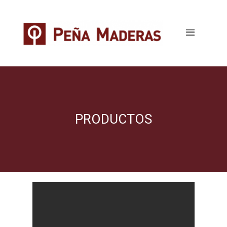
Quienes somos
Productos
Tableros
Maderas
Pavimentos
PRODUCTOS
Revestimientos
Puertas
Escaleras
Ventanas