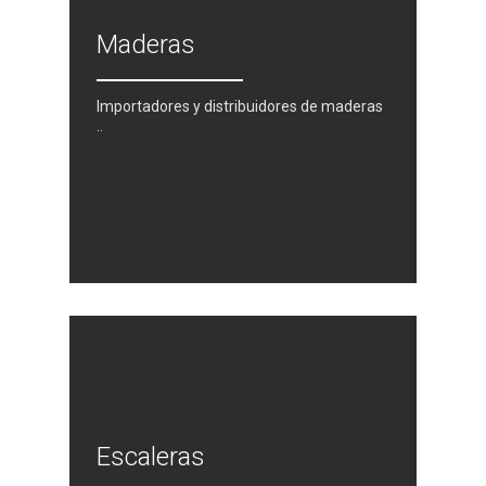
Bricolage
Maderas
Cocinas
Importadores y distribuidores de maderas
..
Sistemas Grass
Armarios empotrados
Cabinas Sanitarias
Formica
Outlet
Servicios
Escaleras
Aplicaciones