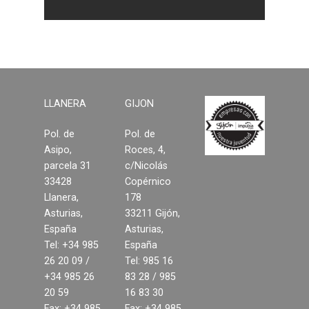
LLANERA
GIJON
Pol. de
Pol. de
Asipo,
Roces, 4,
parcela 31
c/Nicolás
33428
Copérnico
Llanera,
178
Asturias,
33211 Gijón,
España
Asturias,
Tel: +34 985
España
26 20 09 /
Tel: 985 16
+34 985 26
83 28 / 985
20 59
16 83 30
Fax: +34 985
Fax: +34 985