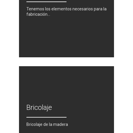
Suelos laminados
Tenemos los elementos necesarios para la
fabricación…
Soluciones en tableros
Decoración del hogar
Madera para exterior y
jardinería
Estructuras y cubiertas
Compromiso
Medio Ambiente
Bricolaje
Calidad
Bricolaje de la madera
Desarrollo sostenible