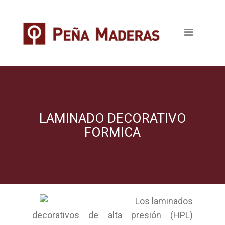
Quienes somos
Productos
Tableros
Maderas
Pavimentos
LAMINADO DECORATIVO
FORMICA
Revestimientos
Puertas
Escaleras
Los laminados
Ventanas
decorativos de alta presión (HPL)