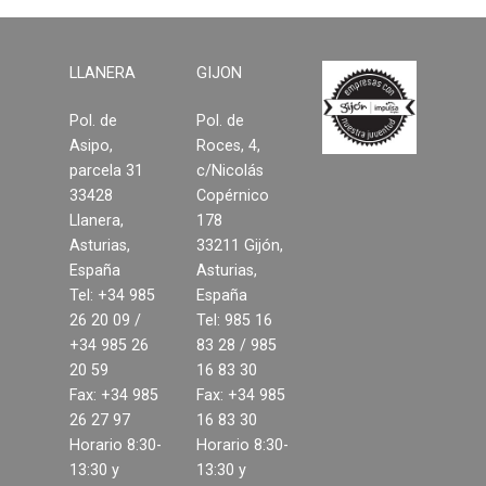
Suelos laminados
Soluciones en tableros
LLANERA
GIJON
Pol. de
Pol. de
Decoración del hogar
Asipo,
Roces, 4,
parcela 31
c/Nicolás
Madera para exterior y
33428
Copérnico
jardinería
Llanera,
178
Asturias,
33211 Gijón,
Estructuras y cubiertas
España
Asturias,
Tel: +34 985
España
Compromiso
26 20 09 /
Tel: 985 16
+34 985 26
83 28 / 985
Medio Ambiente
20 59
16 83 30
Fax: +34 985
Fax: +34 985
26 27 97
16 83 30
Calidad
Horario 8:30-
Horario 8:30-
13:30 y
13:30 y
Desarrollo sostenible