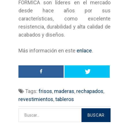
FORMICA son líderes en el mercado
Bricolage
desde hace años por sus
características, como excelente
Cocinas
resistencia, durabilidad y alta calidad de
acabados y diseños.
Sistemas Grass
Armarios empotrados
Más información en este
enlace
.
Cabinas Sanitarias
Formica
Tags:
frisos
,
maderas
,
rechapados
,
Outlet
revestimientos
,
tableros
Servicios
Aplicaciones